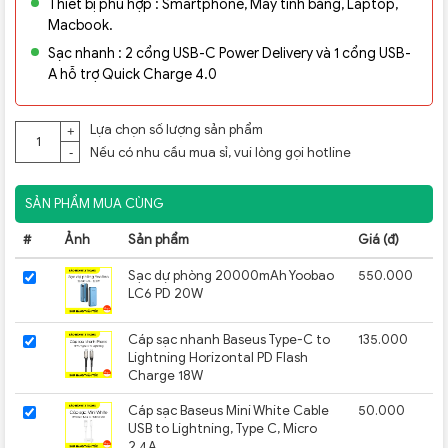
Thiết bị phù hợp : Smartphone, Máy tính bảng, Laptop,
Macbook.
Sạc nhanh : 2 cổng USB-C Power Delivery và 1 cổng USB-
A hỗ trợ Quick Charge 4.0
Lựa chọn số lượng sản phẩm
+
Nếu có nhu cầu mua sỉ, vui lòng gọi
hotline
-
SẢN PHẨM MUA CÙNG
#
Ảnh
Sản phẩm
Giá (đ)
Sạc dự phòng 20000mAh Yoobao
550.000
LC6 PD 20W
Cáp sạc nhanh Baseus Type-C to
135.000
Lightning Horizontal PD Flash
Charge 18W
Cáp sạc Baseus Mini White Cable
50.000
USB to Lightning, Type C, Micro
2.4A