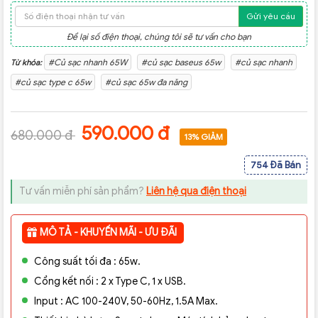
Gửi yêu cầu
Để lại số điện thoại, chúng tôi sẽ tư vấn cho bạn
#Củ sạc nhanh 65W
#củ sạc baseus 65w
#củ sạc nhanh
Từ khóa:
#củ sạc type c 65w
#củ sạc 65w đa năng
590.000 đ
680.000 đ
13% GIẢM
754 Đã Bán
Tư vấn miễn phí sản phẩm?
Liên hệ qua điện thoại
MÔ TẢ - KHUYẾN MÃI - ƯU ĐÃI
Công suất tối đa : 65w.
Cổng kết nối : 2 x Type C, 1 x USB.
Input : AC 100-240V, 50-60Hz, 1.5A Max.