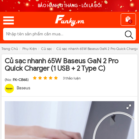
BẢO HÀNH 13 THÁNG - LỖI LÀ ĐỔI
0
Trang Chủ
Phụ Kiện
Củ sạc
Củ sạc nhanh 65W Baseus GaN 2 Pro Quick Charger 
Củ sạc nhanh 65W Baseus GaN 2 Pro
Quick Charger (1 USB + 2 Type C)
3 thảo luận
(No:
FK-CB65
)
Baseus