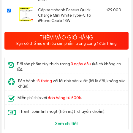
Cáp sạc nhanh Baseus Quick
129.000
Charge Mini White Type-C to
iPhone Cable 18W
THÊM VÀO GIỎ HÀNG
Bạn có thể mua nhiều sản phẩm trong cùng 1 đơn hàng
Đổi sản phẩm tùy thích trong
3 ngày đầu
(kể cả không có
lỗi).
Bảo hành
13 tháng
với lỗi nhà sản xuất (lỗi là đổi, không sửa
chữa).
Miễn phí ship với
đơn hàng từ 500k
.
Nguyễn Văn Dũng
Thanh toán linh hoạt (tiền mặt, chuyển khoản).
078****421 -
dun****qn@gmail.com
Xem chi tiết
Đàm Việt Lương
098****995 -
dam****luong@gmail.com