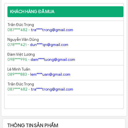
Lê Minh Tuấn
KHÁCH HÀNG ĐÃ MUA
089****883 -
lem****uan@gmail.com
Trần Đức Trọng
087****482 -
tra****trong@gmail.com
Nguyễn Văn Dũng
078****421 -
dun****qn@gmail.com
Đàm Việt Lương
098****995 -
dam****luong@gmail.com
Lê Minh Tuấn
089****883 -
lem****uan@gmail.com
Trần Đức Trọng
087****482 -
tra****trong@gmail.com
THÔNG TIN SẢN PHẨM