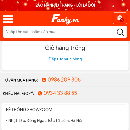
BẢO HÀNH 13 THÁNG - LỖI LÀ ĐỔI
0
Giỏ hàng trống
Tiếp tục mua hàng
0986 209 305
TƯ VẤN MUA HÀNG:
0934 33 88 55
KHIẾU NẠI, GÓP Ý:
HỆ THỐNG SHOWROOM
- Nhật Tảo, Đông Ngạc, Bắc Từ Liêm, Hà Nội