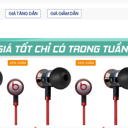
GIÁ TĂNG DẦN
GIÁ GIẢM DẦN
28% GIẢM
28% GIẢM