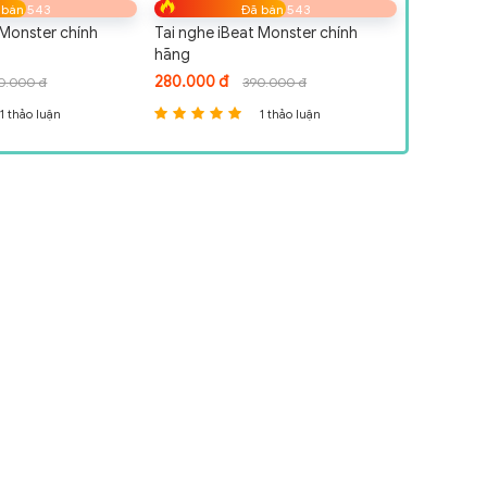
 bán 543
Đã bán 543
 Monster chính
Tai nghe iBeat Monster chính
Tai nghe i
hãng
hãng
280.000 đ
280.000 
0.000 đ
390.000 đ
1 thảo luận
1 thảo luận