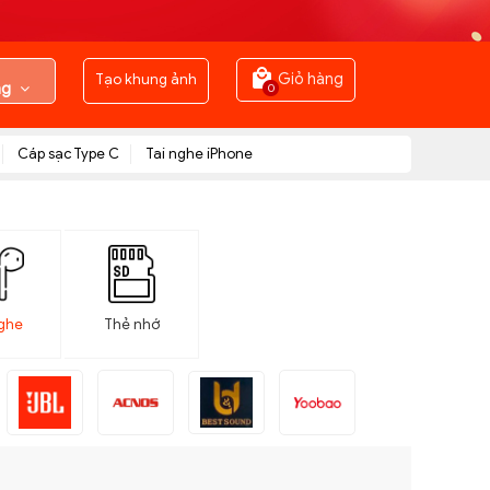
Tạo khung ảnh
Giỏ hàng
ng
0
Cáp sạc Type C
Tai nghe iPhone
nghe
Thẻ nhớ