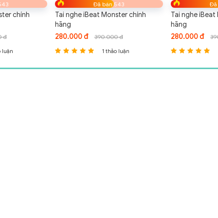
543
Đã bán 543
Đã
ster chính
Tai nghe iBeat Monster chính
Tai nghe iBeat
hãng
hãng
280.000 đ
280.000 đ
0 đ
390.000 đ
39
o luận
1 thảo luận