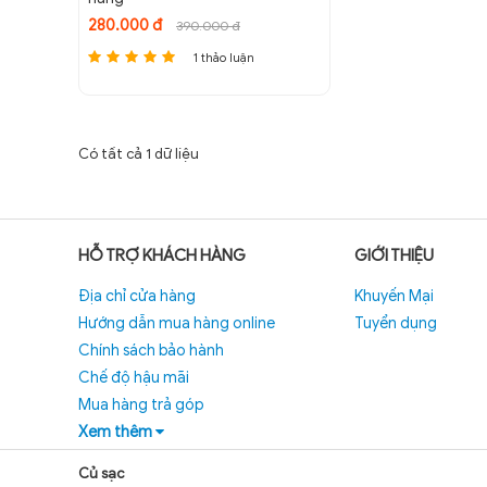
280.000 đ
390.000 đ
1 thảo luận
Có tất cả 1 dữ liệu
HỖ TRỢ KHÁCH HÀNG
GIỚI THIỆU
Địa chỉ cửa hàng
Khuyến Mại
Hướng dẫn mua hàng online
Tuyển dụng
Chính sách bảo hành
Chế độ hậu mãi
Mua hàng trả góp
Xem thêm
Củ sạc