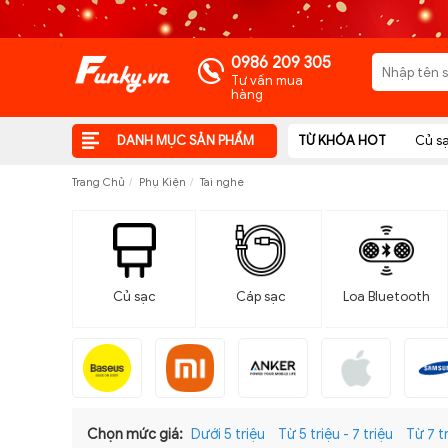
0986 209 305
Tư vấn mua
hàng
DANH MỤC SẢN PHẨM
TỪ KHÓA HOT
Củ s
Trang Chủ
Phụ Kiện
Tai nghe
Củ sạc
Cáp sạc
Loa Bluetooth
Chọn mức giá:
Dưới 5 triệu
Từ 5 triệu - 7 triệu
Từ 7 tr