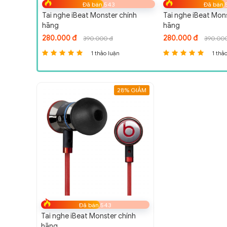
Đã bán 543
Đã bán 
chính
Tai nghe iBeat Monster chính
Tai nghe iBeat Mon
hãng
hãng
280.000 đ
280.000 đ
390.000 đ
390.00
1 thảo luận
1 thả
28% GIẢM
Đã bán 543
Tai nghe iBeat Monster chính
hãng