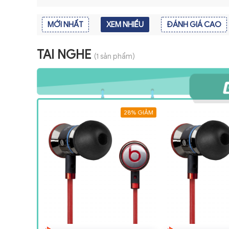
MỚI NHẤT
XEM NHIỀU
ĐÁNH GIÁ CAO
TAI NGHE
(1 sản phẩm)
28% GIẢM
28% GIẢM