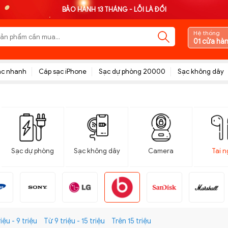
BẢO HÀNH 13 THÁNG - LỖI LÀ ĐỔI
Hệ thống
01 cửa hà
ạc nhanh
Cáp sạc iPhone
Sạc dự phòng 20000
Sạc không dây
Sạc dự phòng
Sạc không dây
Camera
Tai 
iệu - 9 triệu
Từ 9 triệu - 15 triệu
Trên 15 triệu