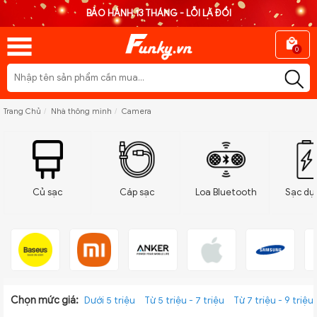
BẢO HÀNH 13 THÁNG - LỖI LÀ ĐỔI
0
Trang Chủ
Nhà thông minh
Camera
Củ sạc
Cáp sạc
Loa Bluetooth
Sạc dự
Chọn mức giá:
Dưới 5 triệu
Từ 5 triệu - 7 triệu
Từ 7 triệu - 9 triệu