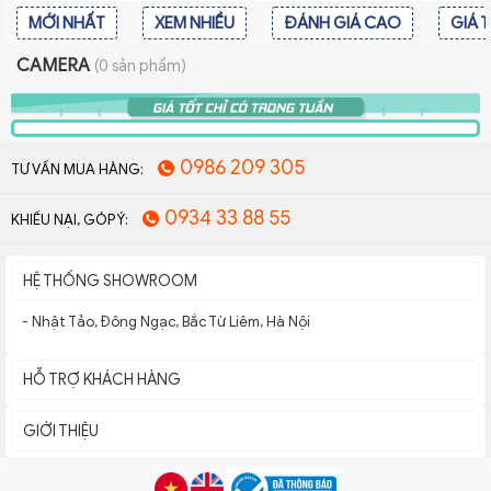
MỚI NHẤT
XEM NHIỀU
ĐÁNH GIÁ CAO
GIÁ 
CAMERA
(0 sản phẩm)
0986 209 305
TƯ VẤN MUA HÀNG:
0934 33 88 55
KHIẾU NẠI, GÓP Ý:
HỆ THỐNG SHOWROOM
- Nhật Tảo, Đông Ngạc, Bắc Từ Liêm, Hà Nội
HỖ TRỢ KHÁCH HÀNG
GIỚI THIỆU