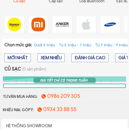
Củ sạc
Cáp sạc
Loa Bluetooth
Sạc dự
Chọn mức giá:
Dưới 5 triệu
Từ 5 triệu - 7 triệu
Từ 7 triệu - 9 triệu
MỚI NHẤT
XEM NHIỀU
ĐÁNH GIÁ CAO
GIÁ 
CỦ SẠC
(0 sản phẩm)
0986 209 305
TƯ VẤN MUA HÀNG:
0934 33 88 55
KHIẾU NẠI, GÓP Ý:
HỆ THỐNG SHOWROOM