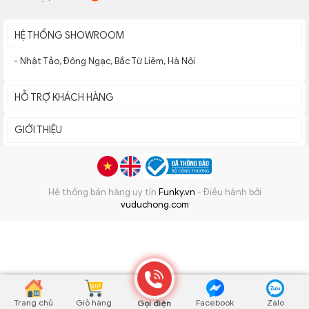
HỆ THỐNG SHOWROOM
- Nhật Tảo, Đông Ngạc, Bắc Từ Liêm, Hà Nội
HỖ TRỢ KHÁCH HÀNG
GIỚI THIỆU
Hệ thống bán hàng uy tín
Funky.vn
- Điều hành bởi
vuduchong.com
Trang chủ
Giỏ hàng
Facebook
Zalo
Gọi điện