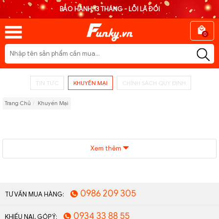
BẢO HÀNH 13 THÁNG - LỖI LÀ ĐỔI
0
TIN TỨC
KHUYẾN MẠI
CHÍNH SÁCH QUY ĐỊNH
Trang Chủ
Khuyến Mại
Xem thêm
0986 209 305
TƯ VẤN MUA HÀNG:
0934 33 88 55
KHIẾU NẠI, GÓP Ý: