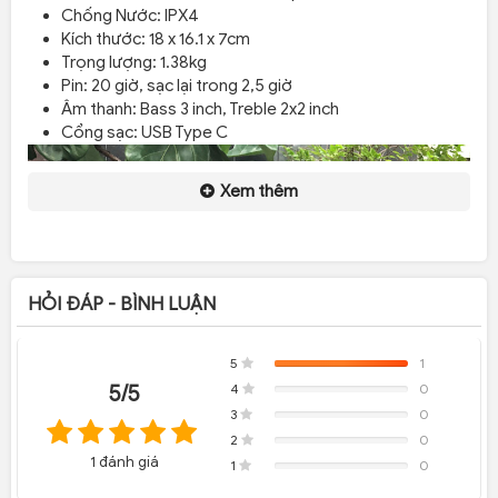
Chống Nước: IPX4
Kích thước: 18 x 16.1 x 7cm
Trọng lượng: 1.38kg
Pin: 20 giờ, sạc lại trong 2,5 giờ
Âm thanh: Bass 3 inch, Treble 2x2 inch
Cổng sạc: USB Type C
Xem thêm
HỎI ĐÁP - BÌNH LUẬN
5
1
100%
4
0
5/5
Complete
0%
3
0
Complete
0%
2
0
Complete
0%
1 đánh giá
1
0
Complete
0%
Complete