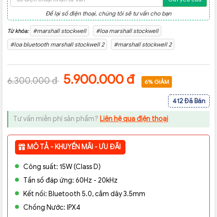
Để lại số điện thoại, chúng tôi sẽ tư vấn cho bạn
#marshall stockwell
#loa marshall stockwell
Từ khóa:
#loa bluetooth marshall stockwell 2
#marshall stockwell 2
5.900.000 đ
6.300.000 đ
6% GIẢM
412 Đã Bán
Tư vấn miễn phí sản phẩm?
Liên hệ qua điện thoại
MÔ TẢ - KHUYẾN MÃI - ƯU ĐÃI
Công suất: 15W (Class D)
Tần số đáp ứng: 60Hz - 20kHz
Kết nối: Bluetooth 5.0, cắm dây 3.5mm
Chống Nước: IPX4