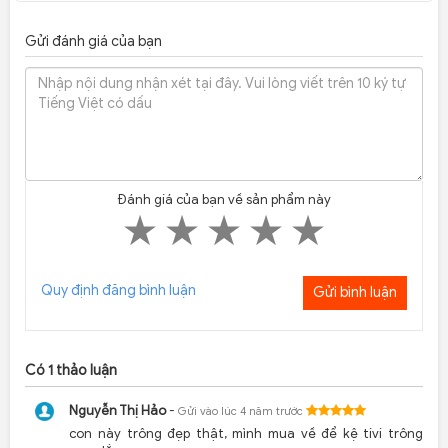
Âm thanh của Marshall Stockwell 2 được tinh chỉnh bởi các
chuyên gia âm thanh của Marshall, cho ra chất lượng âm
Gửi đánh giá của bạn
thanh tuyệt vời, bass sâu, tiếng trung âm rõ ràng và tiếng
treble tinh tế. Bạn có thể tùy chỉnh âm lượng, bass và treble
bằng các nút điều chỉnh trên thân loa hoặc thông qua ứng
dụng Marshall, giúp cho bạn tận hưởng âm nhạc theo
phong cách riêng của mình.
Đánh giá của bạn về sản phẩm này
Quy định đăng bình luận
Gửi bình luận
Có
1
thảo luận
Nguyễn Thị Hảo
-
Gửi vào lúc 4 năm trước
con này trông đẹp thật, mình mua về để kệ tivi trông