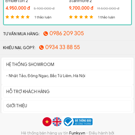
Emberton 2
Stanmore 2
4.950.000 đ
9.700.000 đ
5
5.100.000 đ
11.500.000 đ
1 thảo luận
1 thảo luận
0986 209 305
TƯ VẤN MUA HÀNG:
0934 33 88 55
KHIẾU NẠI, GÓP Ý:
HỆ THỐNG SHOWROOM
- Nhật Tảo, Đông Ngạc, Bắc Từ Liêm, Hà Nội
HỖ TRỢ KHÁCH HÀNG
GIỚI THIỆU
Hệ thống bán hàng uy tín
Funky.vn
- Điều hành bởi