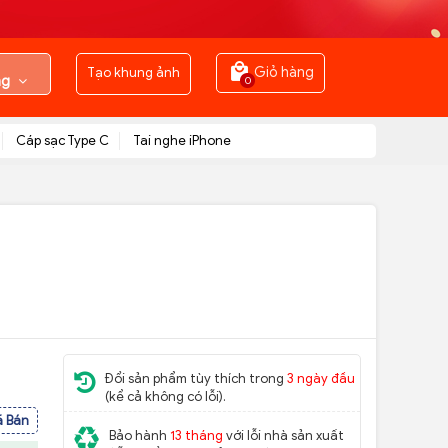
Tạo khung ảnh
Giỏ hàng
ng
0
Cáp sạc Type C
Tai nghe iPhone
Đổi sản phẩm tùy thích trong
3 ngày đầu
(kể cả không có lỗi).
ã Bán
Bảo hành
13 tháng
với lỗi nhà sản xuất