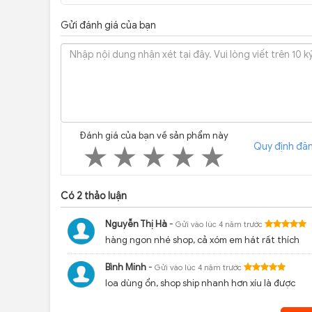
Complete
vời. Loa được trang bị màn hình LED rõ nét, hiển thị cá
Gửi đánh giá của bạn
lời.
Loa Bass: 2 super bass 5 inch
Loa Treble: 2 treble
Công suất RMS: 120W
Loại pin: Acquy 12V/14Ah
Thời gian sạc: 4-6 tiếng
Thời gian dùng Pin: 5-7 tiếng (tùy âm lượng)
Đánh giá của bạn về sản phẩm này
Kết nối: Bluetooth 5.0, USB
Quy định đăn
Nguồn vào: 220V – 60/50Hz
Kích thước: 460 x 265 x 290 mm
Trọng lượng: 11 kg
Có
2
thảo luận
Nguyễn Thị Hà
-
Gửi vào lúc 4 năm trước
hàng ngon nhé shop, cả xóm em hát rất thích
Bình Minh
-
Gửi vào lúc 4 năm trước
loa dùng ổn, shop ship nhanh hơn xíu là được