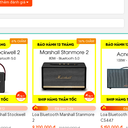
thêm đánh giá
6% GIẢM
16% GIẢM
412
Đã bán 246
Đã
hall Stockwell
Loa Bluetooth Marshall Stanmore
Loa Bluetooth
2
CS447
9.700.000 đ
5.150.000 đ
.000 đ
11.500.000 đ
5