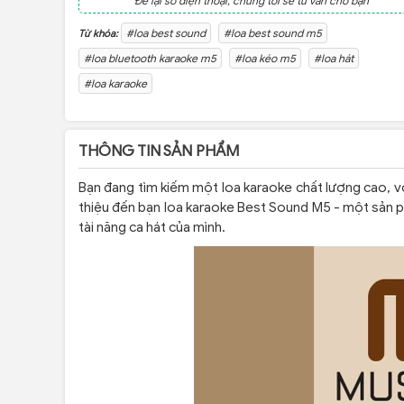
Để lại số điện thoại, chúng tôi sẽ tư vấn cho bạn
#loa best sound
#loa best sound m5
Từ khóa:
#loa bluetooth karaoke m5
#loa kéo m5
#loa hát
#loa karaoke
THÔNG TIN SẢN PHẨM
Bạn đang tìm kiếm một loa karaoke chất lượng cao, vớ
thiệu đến bạn loa karaoke Best Sound M5 - một sản 
tài năng ca hát của mình.