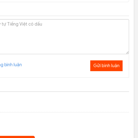
c thông số và lời bài hát, giúp bạn dễ dàng theo dõi và hát đúng
g bình luận
Gửi bình luận