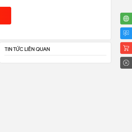
G
TIN TỨC LIÊN QUAN
B