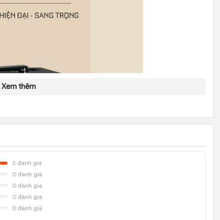
Xem thêm
2
đánh giá
0
đánh giá
te
0
đánh giá
0
đánh giá
0
đánh giá
t Sound M5 là sự lựa chọn hoàn hảo cho một buổi karaoke tuyệt