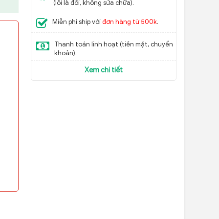
(lỗi là đổi, không sửa chữa).
Miễn phí ship với
đơn hàng từ 500k
.
Thanh toán linh hoạt (tiền mặt, chuyển
khoản).
Xem chi tiết