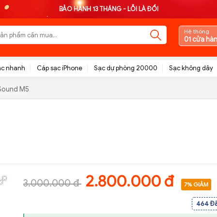
BẢO HÀNH 13 THÁNG - LỖI LÀ ĐỔI
Hệ thống
01 cửa hà
ạc nhanh
Cáp sạc iPhone
Sạc dự phòng 20000
Sạc không dây
 Sound M5
2.800.000 đ
3.000.000 đ
7% GIẢM
464 Đ