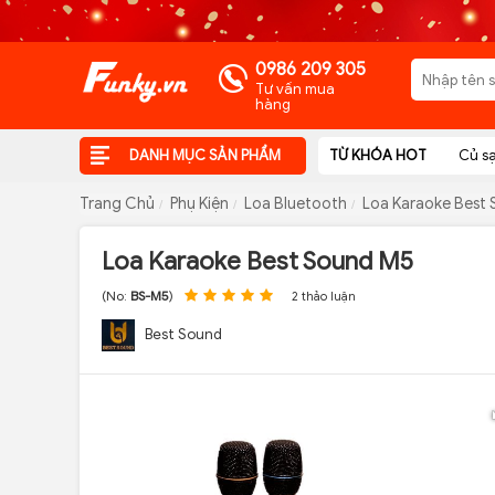
0986 209 305
Tư vấn mua
hàng
DANH MỤC SẢN PHẨM
TỪ KHÓA HOT
Củ s
Trang Chủ
Phụ Kiện
Loa Bluetooth
Loa Karaoke Best
Loa Karaoke Best Sound M5
(No:
BS-M5
)
2 thảo luận
Best Sound