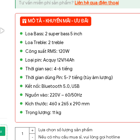
Tư vấn miễn phí sản phẩm?
Liên hệ qua điện thoại
MÔ TẢ - KHUYẾN MÃI - ƯU ĐÃI
Loa Bass: 2 super bass 5 inch
Loa Treble: 2 treble
Công suất RMS: 120W
Loại pin: Acquy 12V/14Ah
Thời gian sạc: 4-6 tiếng
Thời gian dùng Pin: 5-7 tiếng (tùy âm lượng)
Kết nối: Bluetooth 5.0, USB
Nguồn vào: 220V – 60/50Hz
Kích thước: 460 x 265 x 290 mm
Trọng lượng: 11 kg
Lựa chọn số lượng sản phẩm
+
u
Nếu có nhu cầu mua sỉ, vui lòng gọi
hotline
-